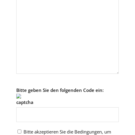
Bitte
Bitte geben Sie den folgenden Code ein:
lasse
dieses
Feld
leer.
Bitte akzeptieren Sie die Bedingungen, um